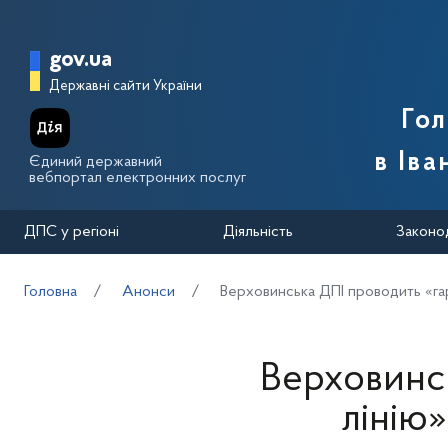
Перейти до основного вмісту
Головна сторінка Державної п
gov.ua
Державні сайти України
Го
в Іва
Єдиний державний
вебпортал електронних послуг
ДПС у регіоні
Діяльність
Законо
Головна
Анонси
Верховинська ДПІ проводить «га
Верховинс
лінію