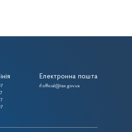
інія
Електронна пошта
07
if.official@tax.gov.ua
07
07
07