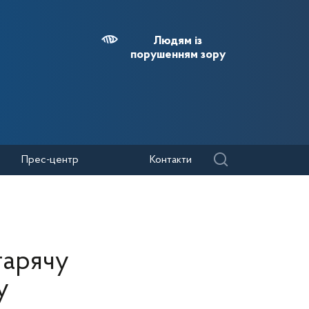
Людям із
порушенням зору
Прес-центр
Контакти
гарячу
у