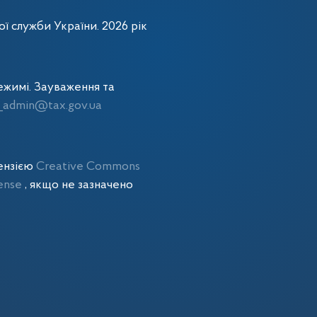
ї служби України. 2026 рік
жимі. Зауваження та
admin@tax.gov.ua
цензією
Creative Commons
cense
, якщо не зазначено