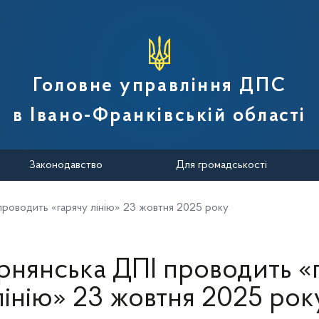
вної податкової служби України
Головне управління ДПС
в Івано-Франківській області
Законодавство
Для громадськості
проводить «гарячу лінію» 23 жовтня 2025 року
рнянська ДПІ проводить «
лінію» 23 жовтня 2025 рок