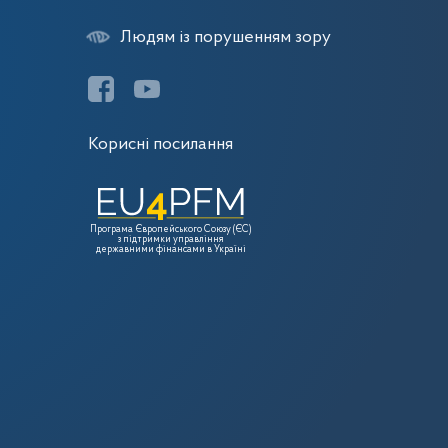
Людям із порушенням зору
Корисні посилання
Програма Європейського Союзу (ЄС)
з підтримки управління
державними фінансами в Україні