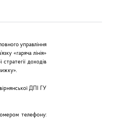
оловного управління
зку «гаряча лінія»
 стратегії доходів
нижку».
вірнянської ДПІ ГУ
номером телефону: