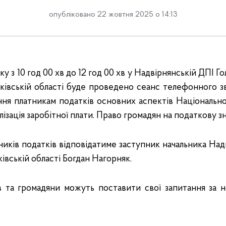
опубліковано 22 жовтня 2025 о 14:13
у з 10 год 00 хв до 12 год 00 хв у Надвірнянській ДПІ Г
івській області буде проведено сеанс телефонного зв’я
ення платникам податків основних аспектів Національної
лізація заробітної плати. Право громадян на податкову з
ників податків відповідатиме заступник начальника Над
івській області Богдан Нагорняк.
в та громадяни можуть поставити свої запитання за 