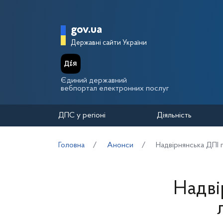
Перейти до основного вмісту
Головна сторінка Держа
gov.ua
Державні сайти України
Єдиний державний
вебпортал електронних послуг
ДПС у регіоні
Діяльність
Головна
Анонси
Надвірнянська ДПІ 
Надві