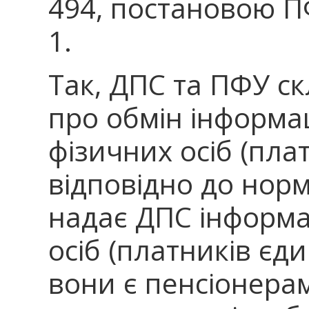
494, постановою ПФ
1.
Так, ДПС та ПФУ с
про обмін інформа
фізичних осіб (пла
відповідно до нор
надає ДПС інформ
осіб (платників єд
вони є пенсіонерам