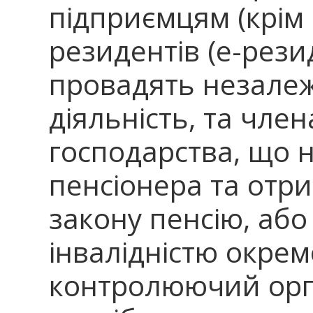
підприємцям (крім
резидентів (е-резид
провадять незале
діяльність, та чле
господарства, що н
пенсіонера та отр
закону пенсію, або
інвалідністю окре
контролюючий орга