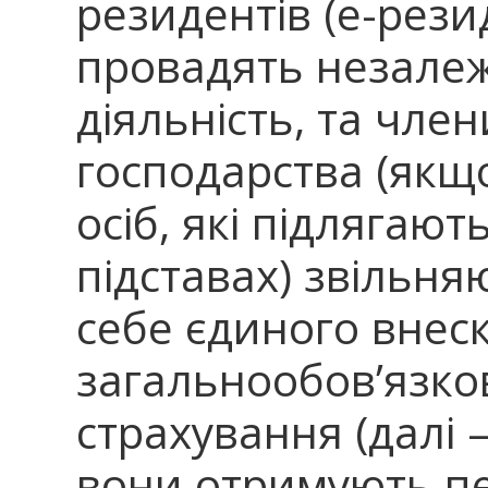
резидентів (е-резид
провадять незале
діяльність, та чле
господарства (якщ
осіб, які підлягаю
підставах) звільня
себе єдиного внеск
загальнообов’язко
страхування (далі 
вони отримують пе