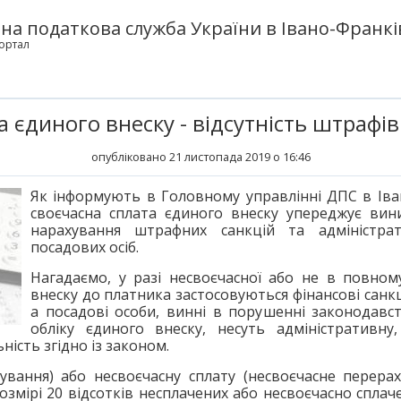
а податкова служба України в Івано-Франків
ортал
 єдиного внеску - відсутність штрафів
опубліковано 21 листопада 2019 о 16:46
Як інформують в Головному управлінні ДПС в Іван
своєчасна сплата єдиного внеску упереджує вини
нарахування штрафних санкцій та адміністрати
посадових осіб.
Нагадаємо, у разі несвоєчасної або не в повном
внеску до платника застосовуються фінансові санкц
а посадові особи, винні в порушенні законодавс
обліку єдиного внеску, несуть адміністративну
ність згідно із законом.
ування) або несвоєчасну сплату (несвоєчасне перера
змірі 20 відсотків несплачених або несвоєчасно сплач