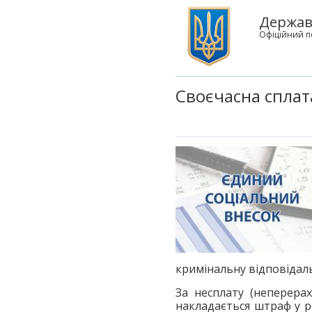
Державн
Офіційний п
Своєчасна сплата
кримінальну відповідаль
За несплату (неперерах
накладається штраф у ро