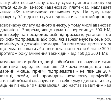
сплату або несвоєчасну сплату суми єдиного внеску о
ується єдиний внесок (авансових платежів), накладає
ачених або несвоєчасно сплачених сум. На суму нед
зрахунку 0,1 відсотка суми недоплати за кожний день п
есвоєчасну сплату єдиного внеску, у тому числі авансов
ідальність. Зокрема, якщо сума не перевищує 300 НМ
 штрафу на посадових осіб підприємств, установ і ор
их осіб-підприємців або осіб, які забезпечують себе ро
х мінімумів доходів громадян. За повторне протягом ро
кщо сума несплати або несвоєчасної сплати більше 300
ротягом року вчинення таких дій – від 150 до 300 НМДГ
рахувальники-роботодавці зобов’язані сплачувати єди
й звітний період не пізніше 20 числа місяця, що нас
дарний місяць, гірничі підприємства - не пізніше 28 ч
риємці, особи, які провадять незалежну професійн
тва зобов’язані сплачувати за себе суму єдиного внеск
яць не пізніше 19 числа місяця, що настає за звітним кв
аїни
https://if.