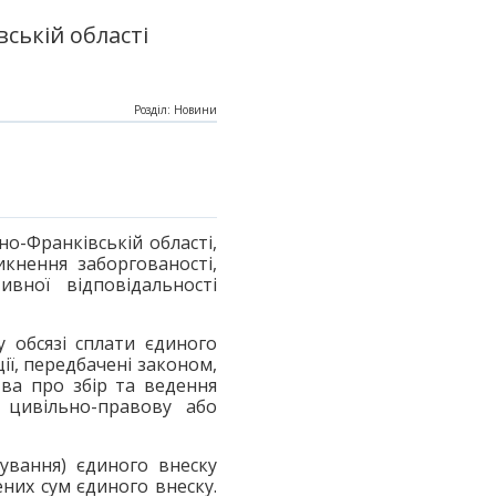
ській області
Розділ: Новини
о-Франківській області,
кнення заборгованості,
вної відповідальності
у обсязі сплати єдиного
ії, передбачені законом,
тва про збір та ведення
, цивільно-правову або
хування) єдиного внеску
ених сум єдиного внеску.