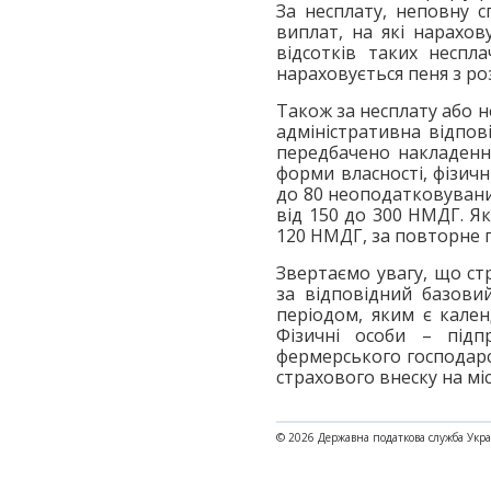
За несплату, неповну 
виплат, на які нарахов
відсотків таких неспл
нараховується пеня з ро
Також за несплату або н
адміністративна відпов
передбачено накладення
форми власності, фізичн
до 80 неоподатковувани
від 150 до 300 НМДГ. Я
120 НМДГ, за повторне п
Звертаємо увагу, що ст
за відповідний базови
періодом, яким є кален
Фізичні особи – підп
фермерського господарс
страхового внеску на міс
© 2026 Державна податкова служба Укр