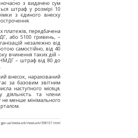
дночасно з видачею сум
ться штраф у розмірі 10
оїмки з єдиного внеску
рострочення.
их платежів, передбачена
ДГ, або 5100 гривень, –
ганізацій незалежно від
ботою самостійно, від 40
ку вчинення таких дій –
 НМДГ – штраф від 80 до
.
ний внесок, нарахований
тає за базовим звітним
исла наступного місяця.
у діяльність та члени
у не менше мінімального
арталом.
tax.gov.ua/media-ark/news-ark/398157.html