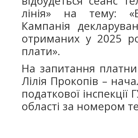
відбудеться сеанс те
лінія» на тему: «Е
Кампанія декларува
отриманих у 2025 роц
плати».
На запитання платник
Лілія Прокопів – нач
податкової інспекції 
області за номером те