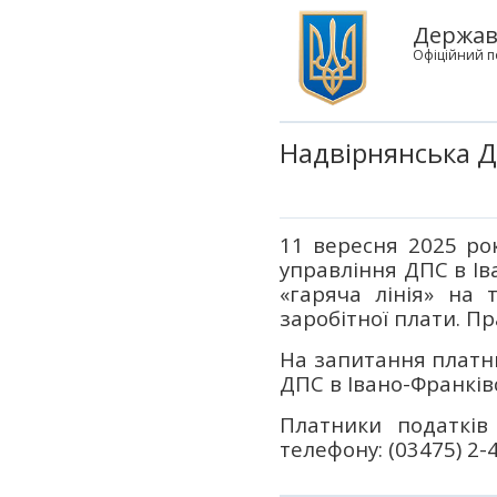
Державн
Офіційний п
Надвірнянська Д
11 вересня 2025 рок
управління ДПС в Ів
«гаряча лінія» на 
заробітної плати. П
На запитання платни
ДПС в Івано-Франків
Платники податків
телефону: (03475) 2-4