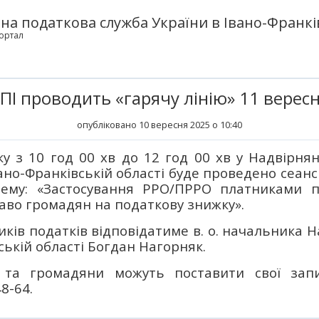
а податкова служба України в Івано-Франків
ортал
ПІ проводить «гарячу лінію» 11 вересн
опубліковано 10 вересня 2025 о 10:40
у з 10 год 00 хв до 12 год 00 хв у Надвірня
ано-Франківській області буде проведено сеанс
тему: «Застосування РРО/ПРРО платниками по
раво громадян на податкову знижку».
ків податків відповідатиме в. о. начальника Н
ській області Богдан Нагорняк.
 та громадяни можуть поставити свої за
8-64.