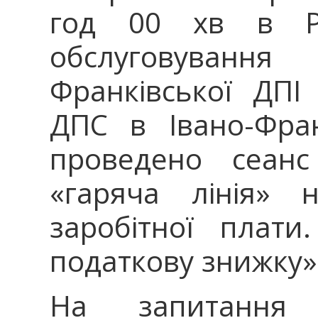
год 00 хв в Ро
обслуговуванн
Франківської ДПІ
ДПС в Івано-Фран
проведено сеанс
«гаряча лінія» н
заробітної плат
податкову знижку»
На запитання 